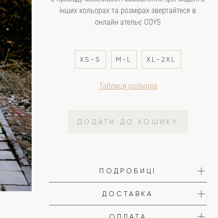
інших кольорах та розмірах звертайтеся в
онлайн ательє COYS
XS-S
M-L
XL-2XL
Таблиця розмірів
ДОДАТИ ДО КОШИКУ
ПОДРОБИЦІ
ДОСТАВКА
ОПЛАТА