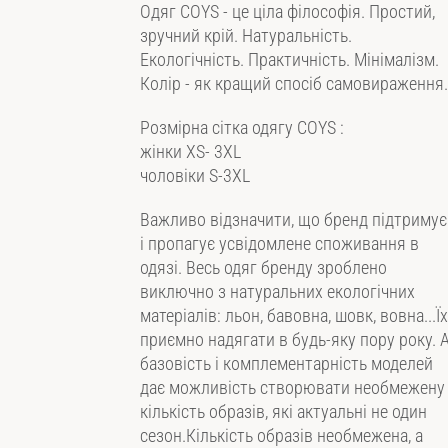
Одяг COYS - це ціла філософія. Простий,
зручний крій. Натуральність.
Екологічність. Практичність. Мінімалізм.
Колір - як кращий спосіб самовираження.
Розмiрна сiтка одягу COYS :
жiнки XS- 3XL
чоловiки S-3XL
Важливо відзначити, що бренд підтримує
і пропагує усвідомлене споживання в
одязі. Весь одяг бренду зроблено
виключно з натуральних екологічних
матеріалів: льон, бавовна, шовк, вовна...Їх
приємно надягати в будь-яку пору року. 
базовість i комплементарнiсть моделей
дає можливість створювати необмежену
кількість образів, які актуальні не один
сезон.Кількість образів необмежена, а