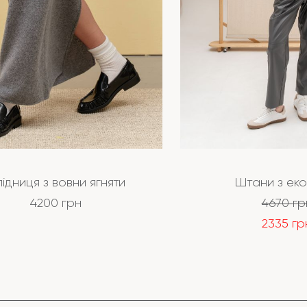
ідниця з вовни ягняти
Штани з еко
4200
грн
4670
гр
2335
гр