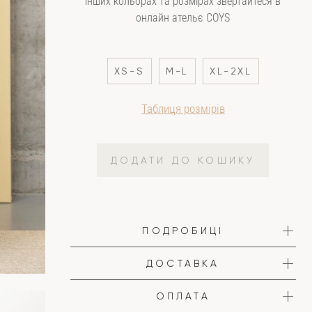
інших кольорах та розмірах звертайтеся в
онлайн ательє COYS
XS-S
M-L
XL-2XL
Таблиця розмірів
ДОДАТИ ДО КОШИКУ
ПОДРОБИЦІ
ДОСТАВКА
ОПЛАТА