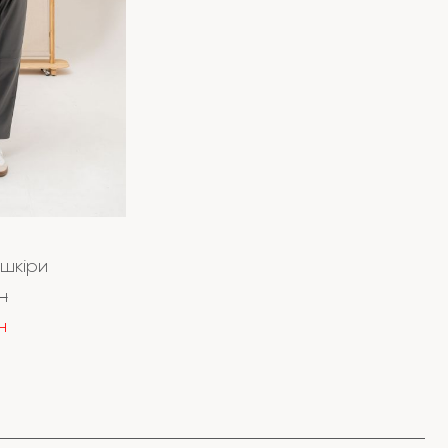
шкіри
н
н