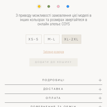
З приводу можливості замовлення цієї моделі в
інших кольорах та розмірах звертайтеся в
онлайн ательє COYS
XS-S
M-L
XL-2XL
Таблиця розмірів
ДОДАТИ ДО КОШИКУ